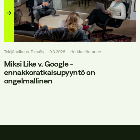
Tekijänoikeus, Tekoäly
9.3.2026
Herkko Hietanen
Miksi Like v. Google -
ennakkoratkaisupyyntö on
ongelmallinen