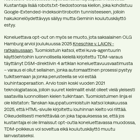
Kustantaja lisää robots.txt-tiedostoonsa kiellon, joka kohdistuu
Google-Extended-indeksointirobotin tunnisteeseen, jolloin
hakukonelöydettävyys säilyy mutta Geminin koulutuskäyttö
estyy.
Koneluettava opt-out on myös se muoto, jota saksalainen OLG
Hamburg arvioi joulukuussa 2025
Kneschke v. LAION -
ratkaisussaan
. Tuomioistuin katsoi, ettei kuva-agentuurin
käyttöehtoihin luonnollisella kielellä kirjoitettu TDM-varaus
täyttänyt DSM-direktiivin 4 artiklan koneluettavuusvaatimusta
– varaus ei ollut sellainen, jonka automaattinen prosessi pystyy
tulkitsemaan ja jonka perusteella se voi estää
louhintaoperaation. Arvio tosin koski vuoden 2021
teknologiatasoa, jolloin suuret kielimallit eivät olleet vielä yleisesti
saatavilla luonnollisen kielen tulkintaan. Tuomioistuimen linja ei
ole kiistaton: Tanskan kauppatuomioistuin katsoi lokakuussa
2025, että HTML-sivulle kirjoitettu louhinnan kielto voi riittää.
Oikeudellisesti merkittävää on joka tapauksessa se, että jos
kustantaja ei ole ilmaissut opt-outia koneluettavassa muodossa,
TDM-poikkeus voi soveltua eikä koulutuskäyttö muutu
lainvastaiseksi.