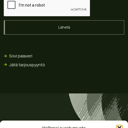
Lähetä
Sovi palaveri
Jätä tarjouspyyntö
Hallinnoi suostumusta