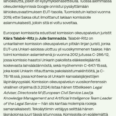
lähioikeutta, joskin eri kysymyksenasettelulla. Tuossa aiemmassa
oikeudenkäynnissä Google onnistui pysäyttämään
lähioikeusvaatimuksen EUT-tasolla. Tuomioistuin katsoi vuonna
2019, ettei Saksa ollut ilmoittanut lakiaan komissiolle
asianmukaisesti, jolloin sitä ei voitu soveltaa.
Euroopan komissiota edustivat komission oikeuspalvelun juristit
Klára Talabér-Ritz
ja
Julie Samnadda
. Talabér-Ritz on
unkarilainen komission oikeuspalvelun pitkän linjan juristi, jonka
EUT-ura Unkari-asioissa ulottuu yli vuosikymmenen taakse. Hän
toimi komission asiamiehenä jo vuonna 2012 jutussa C-286/12,
jossa komissio haastoi Unkarin pakollista eläkkeellejääntiä
koskevasta lainsäädännöstä, sekä myöhemmin C-647/15:ssä,
joka koski Unkarin riitauttamia pakolaisistumakiintiöitä, ja C-
78/18:ssä, jossa kohteena oli Unkarin kansalaisjärjestöjen
läpinäkyvyyslaki. Komission oikeuspalvelun vuosikonferenssin
virallinen ohjelma (8.3.2024) listaa hänen tittelikseen
Legal
Adviser, Directorate M (European Civil Service Law)
ja
Knowledge Management and Artificial Intelligence Team Leader
of the Legal Service
— hän siis kantaa molempia rooleja
samanaikaisesti. Tekoälytiimin vetäjyys selittää hänen
läsnäolonsa juuri tässä istunnossa. Komissiolla on epäilemättä