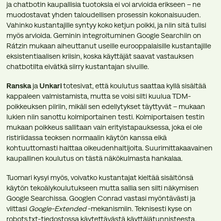
ja chatbotin kaupallisia tuotoksia ei voi arvioida erikseen – ne
muodostavat yhden taloudellisen prosessin kokonaisuuden.
Vahinko kustantajille syntyy koko ketjun poikki, ja niin sitä tulisi
myös arvioida. Geminin integroituminen Google Searchiin on
Rátzin mukaan aiheuttanut useille eurooppalaisille kustantajille
eksistentiaalisen kriisin, koska käyttäjät saavat vastauksen
chatbotilta eivätkä siirry kustantajan sivuille.
Ranska
ja
Unkari
totesivat, että koulutus saattaa kyllä sisältää
kappaleen valmistamista, mutta se voisi silti kuulua TDM-
poikkeuksen piiriin, mikäli sen edellytykset täyttyvät – mukaan
lukien niin sanottu kolmiportainen testi. Kolmiportaisen testin
mukaan poikkeus sallitaan vain erityistapauksessa, joka ei ole
ristiriidassa teoksen normaalin käytön kanssa eikä
kohtuuttomasti haittaa oikeudenhaltijoita. Suurimittakaavainen
kaupallinen koulutus on tästä näkökulmasta hankalaa.
Tuomari kysyi myös, voivatko kustantajat kieltää sisältönsä
käytön tekoälykoulutukseen mutta sallia sen silti näkymisen
Google Searchissa. Googlen Conrad vastasi myöntävästi ja
viittasi
Google-Extended
-mekanismiin. Teknisesti kyse on
robots.txt-tiedostossa käytettävästä käyttäjätunnisteesta.