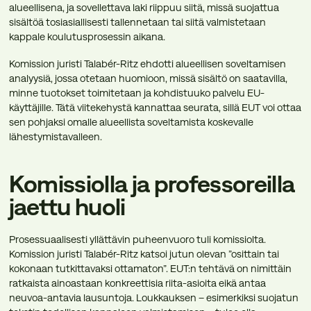
alueellisena, ja sovellettava laki riippuu siitä, missä suojattua
sisältöä tosiasiallisesti tallennetaan tai siitä valmistetaan
kappale koulutusprosessin aikana.
Komission juristi Talabér-Ritz ehdotti alueellisen soveltamisen
analyysiä, jossa otetaan huomioon, missä sisältö on saatavilla,
minne tuotokset toimitetaan ja kohdistuuko palvelu EU-
käyttäjille. Tätä viitekehystä kannattaa seurata, sillä EUT voi ottaa
sen pohjaksi omalle alueellista soveltamista koskevalle
lähestymistavalleen.
Komissiolla ja professoreilla
jaettu huoli
Prosessuaalisesti yllättävin puheenvuoro tuli komissiolta.
Komission juristi Talabér-Ritz katsoi jutun olevan ”osittain tai
kokonaan tutkittavaksi ottamaton”. EUT:n tehtävä on nimittäin
ratkaista ainoastaan konkreettisia riita-asioita eikä antaa
neuvoa-antavia lausuntoja. Loukkauksen – esimerkiksi suojatun