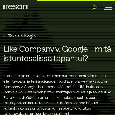
Siirry
sisältöön
Takaisin blogiin
Like Company v. Google – mitä
istuntosalissa tapahtui?
Euroopan unionin tuomioistuimen suuressa jaostossa puitiin
eilen tekoälyn ja tekijänoikeuden polttavimpia kysymyksiä. Like
Company v. Google -istunnossa väännettiin siitä, loukkaako
Geminin kouluttaminen lehtikustantajan oikeuksia ja soveltuuko
EU-oikeus ylipäätään unionin ulkopuolella tapahtuvaan
tekoälymallien kouluttamiseen. Yllättävin käänne nähtiin
kuitenkin komission aitiosta, kun se asetti koko jutun
tutkittavaksi ottamisen kyseenalaiseksi.