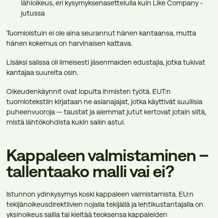
lähioikeus, eri kysymyksenasettelulla kuin Like Company -
jutussa
Tuomioistuin ei ole aina seurannut hänen kantaansa, mutta
hänen kokemus on harvinaisen kattava.
Lisäksi salissa oli ilmeisesti jäsenmaiden edustajia, jotka tukivat
kantajaa suurelta osin.
Oikeudenkäynnit ovat lopulta ihmisten työtä. EUT:n
tuomiotekstiin kirjataan ne asianajajat, jotka käyttivät suullisia
puheenvuoroja — taustat ja aiemmat jutut kertovat jotain siitä,
mistä lähtökohdista kukin saliin astui.
Kappaleen valmistaminen –
tallentaako malli vai ei?
Istunnon ydinkysymys koski kappaleen valmistamista. EU:n
tekijänoikeusdirektiivien nojalla tekijällä ja lehtikustantajalla on
yksinoikeus sallia tai kieltää teoksensa kappaleiden