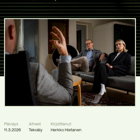
Päiväys
Aiheet
Kirjoittanut
11.3.2026
Tekoäly
Herkko Hietanen