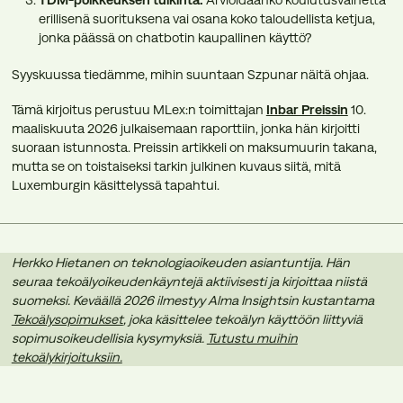
erillisenä suorituksena vai osana koko taloudellista ketjua,
jonka päässä on chatbotin kaupallinen käyttö?
Syyskuussa tiedämme, mihin suuntaan Szpunar näitä ohjaa.
Tämä kirjoitus perustuu MLex:n toimittajan
Inbar Preissin
10.
maaliskuuta 2026 julkaisemaan raporttiin, jonka hän kirjoitti
suoraan istunnosta. Preissin artikkeli on maksumuurin takana,
mutta se on toistaiseksi tarkin julkinen kuvaus siitä, mitä
Luxemburgin käsittelyssä tapahtui.
Herkko Hietanen on teknologiaoikeuden asiantuntija. Hän
seuraa tekoälyoikeudenkäyntejä aktiivisesti ja kirjoittaa niistä
suomeksi. Keväällä 2026 ilmestyy Alma Insightsin kustantama
Tekoälysopimukset
, joka käsittelee tekoälyn käyttöön liittyviä
sopimusoikeudellisia kysymyksiä.
Tutustu muihin
tekoälykirjoituksiin.