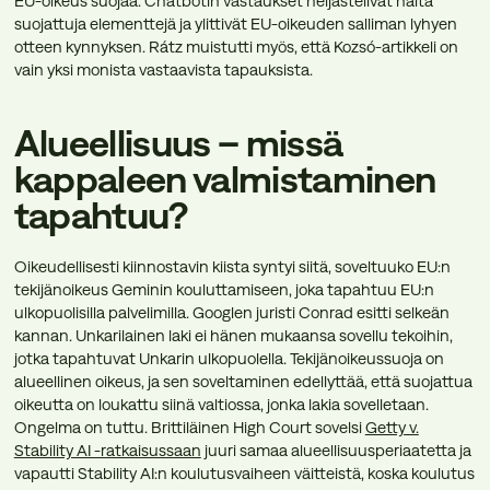
EU-oikeus suojaa. Chatbotin vastaukset heijastelivat näitä
suojattuja elementtejä ja ylittivät EU-oikeuden salliman lyhyen
otteen kynnyksen. Rátz muistutti myös, että Kozsó-artikkeli on
vain yksi monista vastaavista tapauksista.
Alueellisuus – missä
kappaleen valmistaminen
tapahtuu?
Oikeudellisesti kiinnostavin kiista syntyi siitä, soveltuuko EU:n
tekijänoikeus Geminin kouluttamiseen, joka tapahtuu EU:n
ulkopuolisilla palvelimilla. Googlen juristi Conrad esitti selkeän
kannan. Unkarilainen laki ei hänen mukaansa sovellu tekoihin,
jotka tapahtuvat Unkarin ulkopuolella. Tekijänoikeussuoja on
alueellinen oikeus, ja sen soveltaminen edellyttää, että suojattua
oikeutta on loukattu siinä valtiossa, jonka lakia sovelletaan.
Ongelma on tuttu. Brittiläinen High Court sovelsi
Getty v.
Stability AI -ratkaisussaan
juuri samaa alueellisuusperiaatetta ja
vapautti Stability AI:n koulutusvaiheen väitteistä, koska koulutus