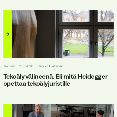
Tekoäly
11.3.2026
Herkko Hietanen
Tekoäly välineenä. Eli mitä Heidegger
opettaa tekoälyjuristille