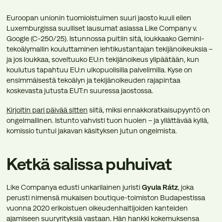
Euroopan unionin tuomioistuimen suuri jaosto kuuli eilen
Luxemburgissa suulliset lausumat asiassa Like Company v.
Google (C-250/25). Istunnossa puitiin sitä, loukkaako Gemini-
tekoälymallin kouluttaminen lehtikustantajan tekijänoikeuksia –
ja jos loukkaa, soveltuuko EU:n tekijänoikeus ylipäätään, kun
koulutus tapahtuu EU:n ulkopuolisilla palvelimilla. Kyse on
ensimmäisestä tekoälyn ja tekijänoikeuden rajapintaa
koskevasta jutusta EUT:n suuressa jaostossa.
Kirjoitin pari päivää sitten
siitä, miksi ennakkoratkaisupyyntö on
ongelmallinen. Istunto vahvisti tuon huolen – ja yllättävää kyllä,
komissio tuntui jakavan käsityksen jutun ongelmista.
Ketkä salissa puhuivat
Like Companya edusti unkarilainen juristi
Gyula Rátz
, joka
perusti nimensä mukaisen boutique-toimiston Budapestissa
vuonna 2020 erikoistuen oikeudenhaltijoiden kanteiden
ajamiseen suuryrityksiä vastaan. Hän hankki kokemuksensa