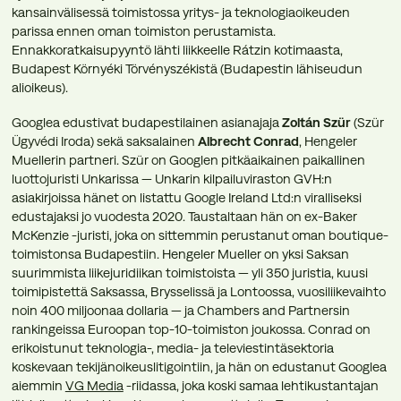
kansainvälisessä toimistossa yritys- ja teknologiaoikeuden
parissa ennen oman toimiston perustamista.
Ennakkoratkaisupyyntö lähti liikkeelle Rátzin kotimaasta,
Budapest Környéki Törvényszékistä (Budapestin lähiseudun
alioikeus).
Googlea edustivat budapestilainen asianajaja
Zoltán Szür
(Szür
Ügyvédi Iroda) sekä saksalainen
Albrecht Conrad
, Hengeler
Muellerin partneri. Szür on Googlen pitkäaikainen paikallinen
luottojuristi Unkarissa — Unkarin kilpailuviraston GVH:n
asiakirjoissa hänet on listattu Google Ireland Ltd:n viralliseksi
edustajaksi jo vuodesta 2020. Taustaltaan hän on ex-Baker
McKenzie -juristi, joka on sittemmin perustanut oman boutique-
toimistonsa Budapestiin. Hengeler Mueller on yksi Saksan
suurimmista liikejuridiikan toimistoista — yli 350 juristia, kuusi
toimipistettä Saksassa, Brysselissä ja Lontoossa, vuosiliikevaihto
noin 400 miljoonaa dollaria — ja Chambers and Partnersin
rankingeissa Euroopan top-10-toimiston joukossa. Conrad on
erikoistunut teknologia-, media- ja televiestintäsektoria
koskevaan tekijänoikeuslitigointiin, ja hän on edustanut Googlea
aiemmin
VG Media
-riidassa, joka koski samaa lehtikustantajan