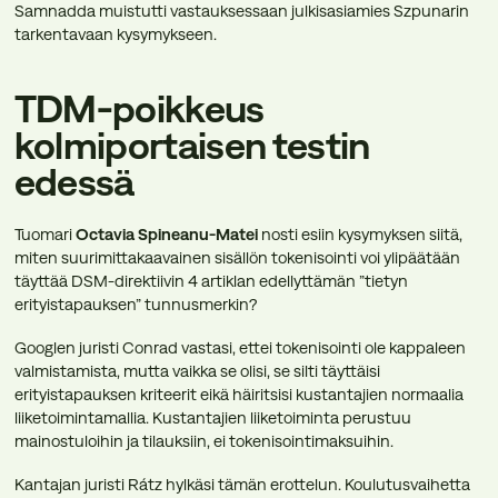
Samnadda muistutti vastauksessaan julkisasiamies Szpunarin
tarkentavaan kysymykseen.
TDM-poikkeus
kolmiportaisen testin
edessä
Tuomari
Octavia Spineanu-Matei
nosti esiin kysymyksen siitä,
miten suurimittakaavainen sisällön tokenisointi voi ylipäätään
täyttää DSM-direktiivin 4 artiklan edellyttämän ”tietyn
erityistapauksen” tunnusmerkin?
Googlen juristi Conrad vastasi, ettei tokenisointi ole kappaleen
valmistamista, mutta vaikka se olisi, se silti täyttäisi
erityistapauksen kriteerit eikä häiritsisi kustantajien normaalia
liiketoimintamallia. Kustantajien liiketoiminta perustuu
mainostuloihin ja tilauksiin, ei tokenisointimaksuihin.
Kantajan juristi Rátz hylkäsi tämän erottelun. Koulutusvaihetta