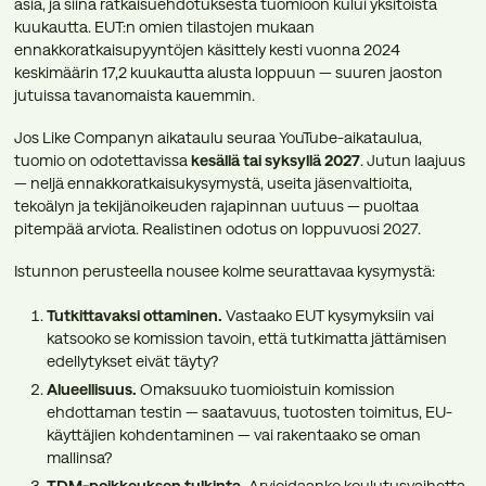
asia, ja siinä ratkaisuehdotuksesta tuomioon kului yksitoista
kuukautta. EUT:n omien tilastojen mukaan
ennakkoratkaisupyyntöjen käsittely kesti vuonna 2024
keskimäärin 17,2 kuukautta alusta loppuun — suuren jaoston
jutuissa tavanomaista kauemmin.
Jos Like Companyn aikataulu seuraa YouTube-aikataulua,
tuomio on odotettavissa
kesällä tai syksyllä 2027
. Jutun laajuus
— neljä ennakkoratkaisukysymystä, useita jäsenvaltioita,
tekoälyn ja tekijänoikeuden rajapinnan uutuus — puoltaa
pitempää arviota. Realistinen odotus on loppuvuosi 2027.
Istunnon perusteella nousee kolme seurattavaa kysymystä:
Tutkittavaksi ottaminen.
Vastaako EUT kysymyksiin vai
katsooko se komission tavoin, että tutkimatta jättämisen
edellytykset eivät täyty?
Alueellisuus.
Omaksuuko tuomioistuin komission
ehdottaman testin — saatavuus, tuotosten toimitus, EU-
käyttäjien kohdentaminen — vai rakentaako se oman
mallinsa?
TDM-poikkeuksen tulkinta.
Arvioidaanko koulutusvaihetta