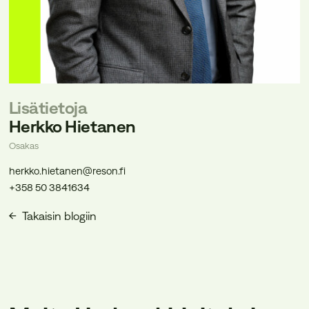
Lisätietoja
Herkko Hietanen
Osakas
herkko.hietanen@reson.fi
+358 50 3841634
Takaisin blogiin