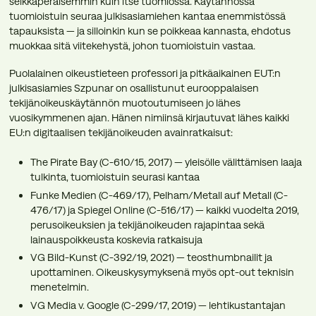
seikkaperäisemmin kuin itse tuomiossa. Käytännössä
tuomioistuin seuraa julkisasiamiehen kantaa enemmistössä
tapauksista — ja silloinkin kun se poikkeaa kannasta, ehdotus
muokkaa sitä viitekehystä, johon tuomioistuin vastaa.
Puolalainen oikeustieteen professori ja pitkäaikainen EUT:n
julkisasiamies Szpunar on osallistunut eurooppalaisen
tekijänoikeuskäytännön muotoutumiseen jo lähes
vuosikymmenen ajan. Hänen nimiinsä kirjautuvat lähes kaikki
EU:n digitaalisen tekijänoikeuden avainratkaisut:
The Pirate Bay (C-610/15, 2017) — yleisölle välittämisen laaja
tulkinta, tuomioistuin seurasi kantaa
Funke Medien (C-469/17), Pelham/Metall auf Metall (C-
476/17) ja Spiegel Online (C-516/17) — kaikki vuodelta 2019,
perusoikeuksien ja tekijänoikeuden rajapintaa sekä
lainauspoikkeusta koskevia ratkaisuja
VG Bild-Kunst (C-392/19, 2021) — teosthumbnailit ja
upottaminen. Oikeuskysymyksenä myös opt-out teknisin
menetelmin.
VG Media v. Google (C-299/17, 2019) — lehtikustantajan