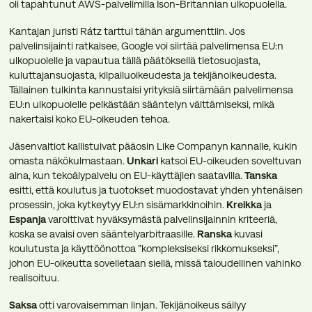
oli tapahtunut AWS-palvelimilla Ison-Britannian ulkopuolella.
Kantajan juristi Rátz tarttui tähän argumenttiin. Jos
palvelinsijainti ratkaisee, Google voi siirtää palvelimensa EU:n
ulkopuolelle ja vapautua tällä päätöksellä tietosuojasta,
kuluttajansuojasta, kilpailuoikeudesta ja tekijänoikeudesta.
Tällainen tulkinta kannustaisi yrityksiä siirtämään palvelimensa
EU:n ulkopuolelle pelkästään sääntelyn välttämiseksi, mikä
nakertaisi koko EU-oikeuden tehoa.
Jäsenvaltiot kallistuivat pääosin Like Companyn kannalle, kukin
omasta näkökulmastaan.
Unkari
katsoi EU-oikeuden soveltuvan
aina, kun tekoälypalvelu on EU-käyttäjien saatavilla.
Tanska
esitti, että koulutus ja tuotokset muodostavat yhden yhtenäisen
prosessin, joka kytkeytyy EU:n sisämarkkinoihin.
Kreikka
ja
Espanja
varoittivat hyväksymästä palvelinsijainnin kriteeriä,
koska se avaisi oven sääntelyarbitraasille.
Ranska
kuvasi
koulutusta ja käyttöönottoa ”kompleksiseksi rikkomukseksi”,
johon EU-oikeutta sovelletaan siellä, missä taloudellinen vahinko
realisoituu.
Saksa
otti varovaisemman linjan. Tekijänoikeus säilyy