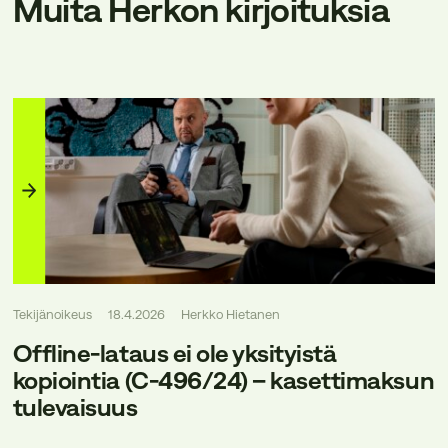
Muita Herkon kirjoituksia
Tekijänoikeus
18.4.2026
Herkko Hietanen
Offline-lataus ei ole yksityistä
kopiointia (C-496/24) – kasettimaksun
tulevaisuus