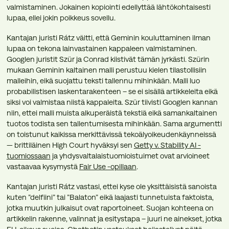
valmistaminen. Jokainen kopiointi edellyttää lähtökohtaisesti
lupaa, ellei jokin poikkeus sovellu.
Kantajan juristi Rátz väitti, että Geminin kouluttaminen ilman
lupaa on tekona lainvastainen kappaleen valmistaminen.
Googlen juristit Szür ja Conrad kiistivät tämän jyrkästi. Szürin
mukaan Geminin kaltainen malli perustuu kielen tilastollisiin
malleihin, eikä suojattu teksti tallennu mihinkään. Malli luo
probabilistisen laskentarakenteen – se ei sisällä artikkeleita eikä
siksi voi valmistaa niistä kappaleita. Szür tiivisti Googlen kannan
niin, ettei malli muista alkuperäistä tekstiä eikä samankaltainen
tuotos todista sen tallentumisesta mihinkään. Sama argumentti
on toistunut kaikissa merkittävissä tekoälyoikeudenkäynneissä
— brittiläinen High Court hyväksyi sen
Getty v. Stability AI -
tuomiossaan
ja yhdysvaltalaistuomioistuimet ovat arvioineet
vastaavaa kysymystä
Fair Use -opillaan
.
Kantajan juristi Rátz vastasi, ettei kyse ole yksittäisistä sanoista
kuten ”delfiini” tai ”Balaton” eikä laajasti tunnetuista faktoista,
jotka muutkin julkaisut ovat raportoineet. Suojan kohteena on
artikkelin rakenne, valinnat ja esitystapa – juuri ne ainekset, jotka