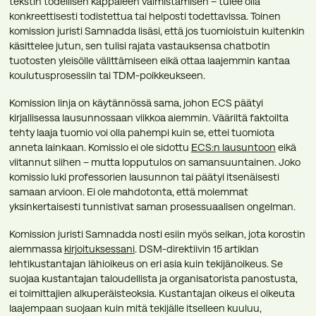
tekstin todellisen kappaleen valmistamisen – tulee olla
konkreettisesti todistettua tai helposti todettavissa. Toinen
komission juristi Samnadda lisäsi, että jos tuomioistuin kuitenkin
käsittelee jutun, sen tulisi rajata vastauksensa chatbotin
tuotosten yleisölle välittämiseen eikä ottaa laajemmin kantaa
koulutusprosessiin tai TDM-poikkeukseen.
Komission linja on käytännössä sama, johon ECS päätyi
kirjallisessa lausunnossaan viikkoa aiemmin. Vääriltä faktoilta
tehty laaja tuomio voi olla pahempi kuin se, ettei tuomiota
anneta lainkaan. Komissio ei ole sidottu
ECS:n lausuntoon
eikä
viitannut siihen – mutta lopputulos on samansuuntainen. Joko
komissio luki professorien lausunnon tai päätyi itsenäisesti
samaan arvioon. Ei ole mahdotonta, että molemmat
yksinkertaisesti tunnistivat saman prosessuaalisen ongelman.
Komission juristi Samnadda nosti esiin myös seikan, jota korostin
aiemmassa
kirjoituksessani
. DSM-direktiivin 15 artiklan
lehtikustantajan lähioikeus on eri asia kuin tekijänoikeus. Se
suojaa kustantajan taloudellista ja organisatorista panostusta,
ei toimittajien alkuperäisteoksia. Kustantajan oikeus ei oikeuta
laajempaan suojaan kuin mitä tekijälle itselleen kuuluu,