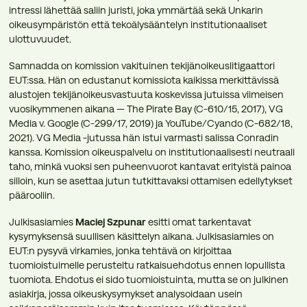
intressi lähettää saliin juristi, joka ymmärtää sekä Unkarin
oikeusympäristön että tekoälysääntelyn institutionaaliset
ulottuvuudet.
Samnadda on komission vakituinen tekijänoikeuslitigaattori
EUT:ssa. Hän on edustanut komissiota kaikissa merkittävissä
alustojen tekijänoikeusvastuuta koskevissa jutuissa viimeisen
vuosikymmenen aikana — The Pirate Bay (C-610/15, 2017), VG
Media v. Google (C-299/17, 2019) ja YouTube/Cyando (C-682/18,
2021). VG Media -jutussa hän istui varmasti salissa Conradin
kanssa. Komission oikeuspalvelu on institutionaalisesti neutraali
taho, minkä vuoksi sen puheenvuorot kantavat erityistä painoa
silloin, kun se asettaa jutun tutkittavaksi ottamisen edellytykset
päärooliin.
Julkisasiamies
Maciej Szpunar
esitti omat tarkentavat
kysymyksensä suullisen käsittelyn aikana. Julkisasiamies on
EUT:n pysyvä virkamies, jonka tehtävä on kirjoittaa
tuomioistuimelle perusteltu ratkaisuehdotus ennen lopullista
tuomiota. Ehdotus ei sido tuomioistuinta, mutta se on julkinen
asiakirja, jossa oikeuskysymykset analysoidaan usein