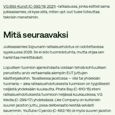
VG Bild-Kunst (C-392/19, 2021)
-ratkaisussa, jonka esitteli sama
julkisasiamies, oli kyse siitä, miten opt-out tulee toteuttaa
teknisin menetelmin.
Mitä seuraavaksi
Julkisasiamies Szpunarin ratkaisuehdotus on odotettavissa
syyskuussa 2026. Se ei sido tuomioistuinta, mutta ohjaa sen
harkintaa merkittävästi.
Lopullisen tuomion ajankohdasta voidaan tehdä kohtuullisen
perusteltu arvio vertaamalla aiempiin EUT juttujen
käsittelyaikoihin. Tavallisessa jaostossa — viisi tai yhdeksän
tuomaria — aika ratkaisuehdotuksesta tuomioon on tyypillisesti
neljästä yhdeksään kuukautta. Pirate Bay (C-610/15) eteni
ratkaisuehdotuksesta tuomioon neljässä kuukaudessa, VG
Media (C-299/17) yhdeksässä. Like Company on kuitenkin
suuren jaoston juttu, jossa deliberaatio kestää selvästi
kauemmin. YouTube/Cyando (C-682/18) oli myös suuren jaoston