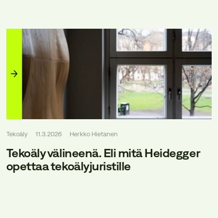
Tekoäly
11.3.2026
Herkko Hietanen
Tekoäly välineenä. Eli mitä Heidegger
opettaa tekoälyjuristille