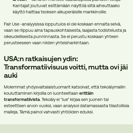
Kantajat joutuvat esittämään näyttöä siitä aiheuttaako
käyttö haittaa teoksen alkuperäisille markkinoille.
Fair Use -analyysissa lopputulos ei ole koskaan ennalta selvä,
vaan se riippuu aina tapauskohtaisesta, laajasta todistelusta ja
oikeudellisesta punninnasta. Se ei perustu koskaan yhteen
perusteeseen vaan niiden yhteisharkintaan.
USA:n ratkaisujen ydin:
Transformatiivisuus voitti, mutta ovi jäi
auki
Molemmat yhdysvaltalaistuomarit katsoivat, että tekoälymallin
kouluttaminen kirjoilla on luonteeltaan
erittäin
transformatiivista
. Tekoäly ei ”lue” kirjaa sen juonen tai
esteettisen arvon vuoksi, vaan analysoi datamassasta tilastollisia
malleja. Tämä painoi vahvasti yhtiöiden eduksi.