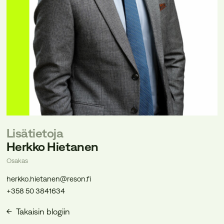
Lisätietoja
Herkko Hietanen
Osakas
herkko.hietanen@reson.fi
+358 50 3841634
Takaisin blogiin