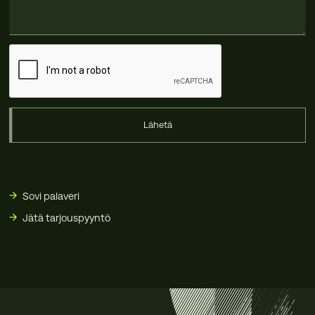
Lähetä
Sovi palaveri
Jätä tarjouspyyntö