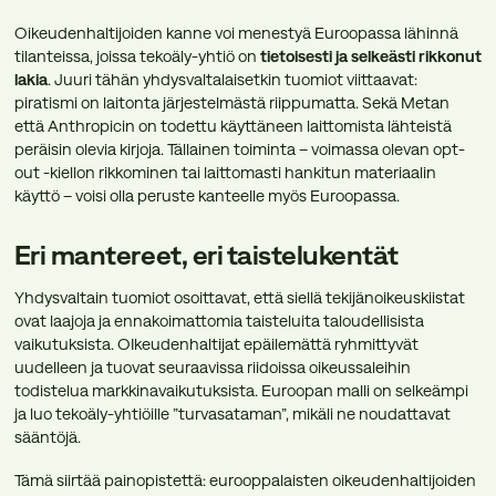
Oikeudenhaltijoiden kanne voi menestyä Euroopassa lähinnä
tilanteissa, joissa tekoäly-yhtiö on
tietoisesti ja selkeästi rikkonut
lakia
. Juuri tähän yhdysvaltalaisetkin tuomiot viittaavat:
piratismi on laitonta järjestelmästä riippumatta. Sekä Metan
että Anthropicin on todettu käyttäneen laittomista lähteistä
peräisin olevia kirjoja. Tällainen toiminta – voimassa olevan opt-
out -kiellon rikkominen tai laittomasti hankitun materiaalin
käyttö – voisi olla peruste kanteelle myös Euroopassa.
Eri mantereet, eri taistelukentät
Yhdysvaltain tuomiot osoittavat, että siellä tekijänoikeuskiistat
ovat laajoja ja ennakoimattomia taisteluita taloudellisista
vaikutuksista. OIkeudenhaltijat epäilemättä ryhmittyvät
uudelleen ja tuovat seuraavissa riidoissa oikeussaleihin
todistelua markkinavaikutuksista. Euroopan malli on selkeämpi
ja luo tekoäly-yhtiöille ”turvasataman”, mikäli ne noudattavat
sääntöjä.
Tämä siirtää painopistettä: eurooppalaisten oikeudenhaltijoiden