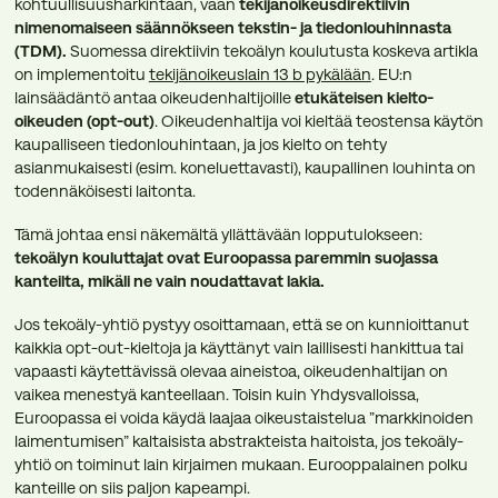
kohtuullisuusharkintaan, vaan
tekijänoikeusdirektiivin
nimenomaiseen säännökseen tekstin- ja tiedonlouhinnasta
(TDM).
Suomessa direktiivin tekoälyn koulutusta koskeva artikla
on implementoitu
tekijänoikeuslain 13 b pykälään
. EU:n
lainsäädäntö antaa oikeudenhaltijoille
etukäteisen kielto-
oikeuden (opt-out)
. Oikeudenhaltija voi kieltää teostensa käytön
kaupalliseen tiedonlouhintaan, ja jos kielto on tehty
asianmukaisesti (esim. koneluettavasti), kaupallinen louhinta on
todennäköisesti laitonta.
Tämä johtaa ensi näkemältä yllättävään lopputulokseen:
tekoälyn kouluttajat ovat Euroopassa paremmin suojassa
kanteilta, mikäli ne vain noudattavat lakia.
Jos tekoäly-yhtiö pystyy osoittamaan, että se on kunnioittanut
kaikkia opt-out-kieltoja ja käyttänyt vain laillisesti hankittua tai
vapaasti käytettävissä olevaa aineistoa, oikeudenhaltijan on
vaikea menestyä kanteellaan. Toisin kuin Yhdysvalloissa,
Euroopassa ei voida käydä laajaa oikeustaistelua ”markkinoiden
laimentumisen” kaltaisista abstrakteista haitoista, jos tekoäly-
yhtiö on toiminut lain kirjaimen mukaan. Eurooppalainen polku
kanteille on siis paljon kapeampi.