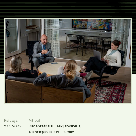
Päiväys
Aiheet
27.6.2025
Riidanratkaisu
,
Tekijänoikeus
,
Teknologiaoikeus
,
Tekoäly