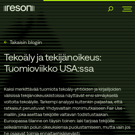
Siirry
sisältöön
Takaisin blogiin
Tekoäly ja tekijänoikeus:
Tuomioviikko USA:ssa
Kaksi merkittävää tuomiota tekoäly-yhtiöiden ja kirjailijoiden
välisissä tekijänoikeuskiistoissa näyttävät ensi silmäyksellä
voitolta tekoälylle. Tarkempi analyysi kuitenkin paljastaa, että
ratkaisut perustuvat Yhdysvaltain monimutkaiseen Fair Use -
malliin, joka asettaa tekijöille valtavan todistustaakan.
Euroopassa tilanne on täysin toinen: laki tarjoaa tekijöille
selkeämmän polun oikeuksiensa puolustamiseen, mutta vain jos
he osaavat toimia ennaltaehkäisevästi.