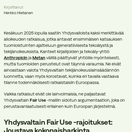
Kirjoittanut
Herkko Hietanen
Kesäkuun 2025 lopulla saatiin Yhdysvalloista kaksi merkittävää
alioikeuden ratkaisua, jotka antavat ensimmäisen katsauksen
tuomioistuinten ajatteluun generatiivisesta tekoälystä ja
tekijänoikeuksista. Kanteet kirjailijoiden ja tekoäly-yhtiö
Anthropicin
ja
Metan
välillä päättyivät yhtiöille myönteisesti,
mutta tuomioiden perustelut ovat täynnä varaumia. Ne eivät
ainoastaan valota Yhdysvaltain tekijänoikeuslainsäädännön
luonnetta, vaan myös korostavat, kuinka eri tavalla vastaava
tilanne todennäköisesti ratkaistaisiin Euroopassa.
Vaikka ratkaisut eivät ole lainvoimaisia, ne paljastavat
Yhdysvaltain
Fair Use
-malliin sidotun argumentaation, joka on
perustavanlaatuisesti erilainen kuin Euroopan järjestelmä.
Yhdysvaltain Fair Use -rajoitukset:
Joustava kokonaisharkinta