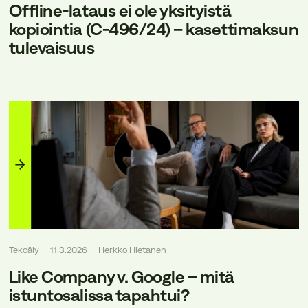
Offline-lataus ei ole yksityistä
kopiointia (C-496/24) – kasettimaksun
tulevaisuus
Tekoäly
11.3.2026
Herkko Hietanen
Like Company v. Google – mitä
istuntosalissa tapahtui?