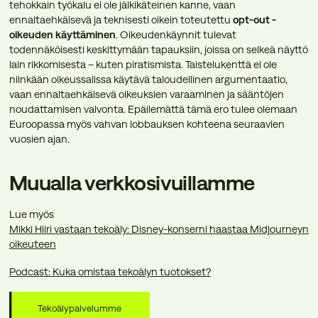
tehokkain työkalu ei ole jälkikäteinen kanne, vaan
ennaltaehkäisevä ja teknisesti oikein toteutettu
opt-out -
oikeuden käyttäminen
. Oikeudenkäynnit tulevat
todennäköisesti keskittymään tapauksiin, joissa on selkeä näyttö
lain rikkomisesta – kuten piratismista. Taistelukenttä ei ole
niinkään oikeussalissa käytävä taloudellinen argumentaatio,
vaan ennaltaehkäisevä oikeuksien varaaminen ja sääntöjen
noudattamisen valvonta. Epäilemättä tämä ero tulee olemaan
Euroopassa myös vahvan lobbauksen kohteena seuraavien
vuosien ajan.
Muualla verkkosivuillamme
Lue myös
Mikki Hiiri vastaan tekoäly: Disney-konserni haastaa Midjourneyn
oikeuteen
Podcast: Kuka omistaa tekoälyn tuotokset?
Tekoälypalvelumme