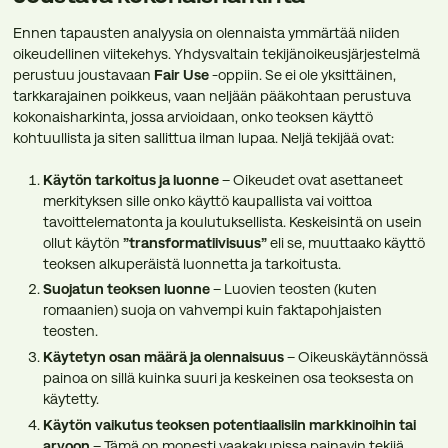
Ennen tapausten analyysia on olennaista ymmärtää niiden
oikeudellinen viitekehys. Yhdysvaltain tekijänoikeusjärjestelmä
perustuu joustavaan
Fair Use
-oppiin. Se ei ole yksittäinen,
tarkkarajainen poikkeus, vaan neljään pääkohtaan perustuva
kokonaisharkinta, jossa arvioidaan, onko teoksen käyttö
kohtuullista ja siten sallittua ilman lupaa. Neljä tekijää ovat:
Käytön tarkoitus ja luonne
– Oikeudet ovat asettaneet
merkityksen sille onko käyttö kaupallista vai voittoa
tavoittelematonta ja koulutuksellista. Keskeisintä on usein
ollut käytön
”transformatiivisuus”
eli se, muuttaako käyttö
teoksen alkuperäistä luonnetta ja tarkoitusta.
Suojatun teoksen luonne
– Luovien teosten (kuten
romaanien) suoja on vahvempi kuin faktapohjaisten
teosten.
Käytetyn osan määrä ja olennaisuus
– Oikeuskäytännössä
painoa on sillä kuinka suuri ja keskeinen osa teoksesta on
käytetty.
Käytön vaikutus teoksen potentiaalisiin markkinoihin tai
arvoon
– Tämä on monesti vaakakupissa painavin tekijä.