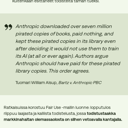
kuitenkaan esittäneet todisteita tämän tueksi.
Anthropic downloaded over seven million
pirated copies of books, paid nothing, and
kept these pirated copies in its library even
after deciding it would not use them to train
its AI (at all or ever again). Authors argue
Anthropic should have paid for these pirated
library copies. This order agrees.
Tuomari William Alsup,
Bartz v. Anthropic PBC
Ratkaisuissa korostuu Fair Use -mallin luonne: lopputulos
riippuu laajasta ja kalliista todistelusta, jossa
todistustaakka
markkinahaitan olemassaolosta on siihen vetoavalla kantajalla.