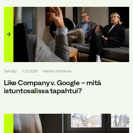
Tekoäly
11.3.2026
Herkko Hietanen
Like Company v. Google – mitä
istuntosalissa tapahtui?