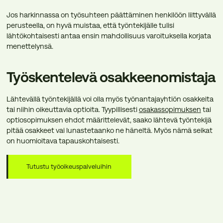
Jos harkinnassa on työsuhteen päättäminen henkilöön liittyvällä
perusteella, on hyvä muistaa, että työntekijälle tulisi
lähtökohtaisesti antaa ensin mahdollisuus varoituksella korjata
menettelynsä.
Työskentelevä osakkeenomistaja
Lähtevällä työntekijällä voi olla myös työnantajayhtiön osakkeita
tai niihin oikeuttavia optioita. Tyypillisesti
osakassopimuksen
tai
optiosopimuksen ehdot määrittelevät, saako lähtevä työntekijä
pitää osakkeet vai lunastetaanko ne häneltä. Myös nämä seikat
on huomioitava tapauskohtaisesti.
Tutustu työoikeuspalveluihin