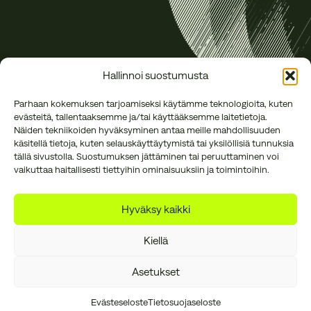
Hallinnoi suostumusta
Parhaan kokemuksen tarjoamiseksi käytämme teknologioita, kuten
evästeitä, tallentaaksemme ja/tai käyttääksemme laitetietoja.
Näiden tekniikoiden hyväksyminen antaa meille mahdollisuuden
käsitellä tietoja, kuten selauskäyttäytymistä tai yksilöllisiä tunnuksia
tällä sivustolla. Suostumuksen jättäminen tai peruuttaminen voi
vaikuttaa haitallisesti tiettyihin ominaisuuksiin ja toimintoihin.
Annankatu 16 B 27
office@reson.fi
00120 Helsinki
050 384 1634
Hyväksy kaikki
Kiellä
Asetukset
Tietosuojaseloste
Laskutustiedot
Evästeasetukset
Evästeseloste
Tietosuojaseloste