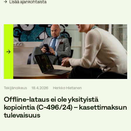
Lisää ajankohtaista
Tekijänoikeus
18.4.2026
Herkko Hietanen
Offline-lataus ei ole yksityistä
kopiointia (C-496/24) – kasettimaksun
tulevaisuus