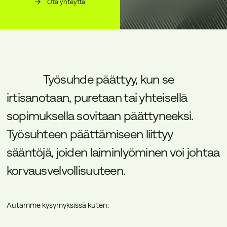
Ota yhteyttä
Työsuhde
päättyy,
kun
se
irtisanotaan,
puretaan
tai
yhteisellä
sopimuksella
sovitaan
päättyneeksi.
Työsuhteen
päättämiseen
liittyy
sääntöjä,
joiden
laiminlyöminen
voi
johtaa
korvausvelvollisuuteen.
Autamme kysymyksissä kuten: