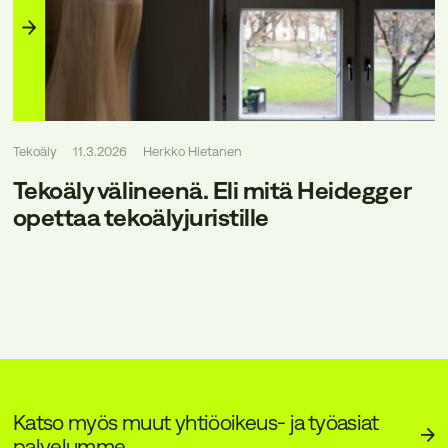
Tekoäly
11.3.2026
Herkko Hietanen
Tekoäly välineenä. Eli mitä Heidegger
opettaa tekoälyjuristille
Katso myös muut yhtiöoikeus- ja työasiat
palvelumme.