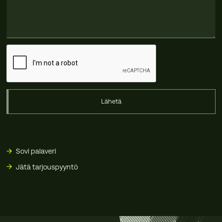
Lähetä
Sovi palaveri
Jätä tarjouspyyntö