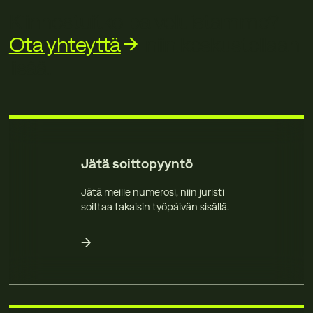
Kiinnostuitko palveluistamme?
Ota yhteyttä
niin keskustellaan
lisää.
Jätä soittopyyntö
Jätä meille numerosi, niin juristi
soittaa takaisin työpäivän sisällä.