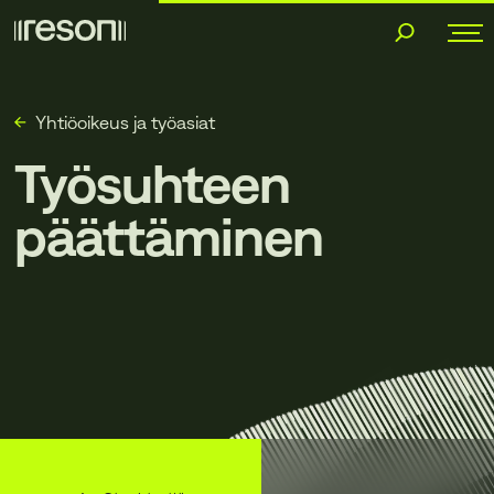
Siirry
sisältöön
Yhtiöoikeus ja työasiat
Työsuhteen
päättäminen