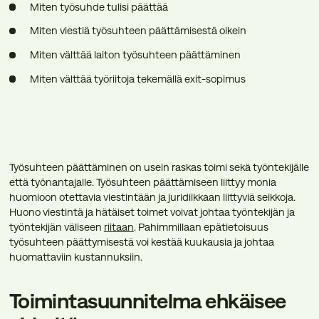
Miten työsuhde tulisi päättää
Miten viestiä työsuhteen päättämisestä oikein
Miten välttää laiton työsuhteen päättäminen
Miten välttää työriitoja tekemällä exit-sopimus
Työsuhteen päättäminen on usein raskas toimi sekä työntekijälle
että työnantajalle. Työsuhteen päättämiseen liittyy monia
huomioon otettavia viestintään ja juridiikkaan liittyviä seikkoja.
Huono viestintä ja hätäiset toimet voivat johtaa työntekijän ja
työntekijän väliseen
riitaan
. Pahimmillaan epätietoisuus
työsuhteen päättymisestä voi kestää kuukausia ja johtaa
huomattaviin kustannuksiin.
Toimintasuunnitelma ehkäisee