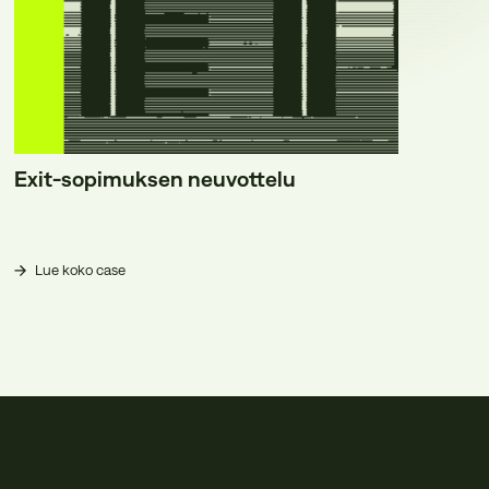
Exit-sopimuksen neuvottelu
Lue koko case