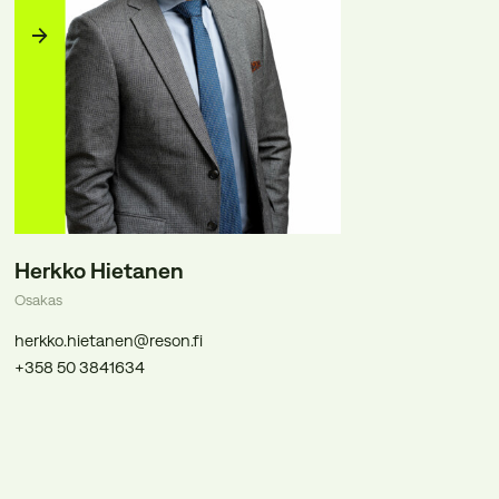
Herkko Hietanen
Osakas
herkko.hietanen@reson.fi
+358 50 3841634