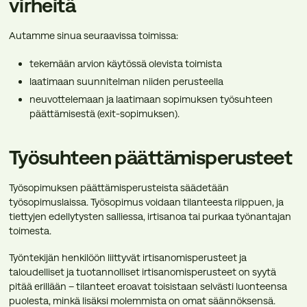
virheitä
Autamme sinua seuraavissa toimissa:
tekemään arvion käytössä olevista toimista
laatimaan suunnitelman niiden perusteella
neuvottelemaan ja laatimaan sopimuksen työsuhteen
päättämisestä (exit-sopimuksen).
Työsuhteen päättämisperusteet
Työsopimuksen päättämisperusteista säädetään
työsopimuslaissa. Työsopimus voidaan tilanteesta riippuen, ja
tiettyjen edellytysten salliessa, irtisanoa tai purkaa työnantajan
toimesta.
Työntekijän henkilöön liittyvät irtisanomisperusteet ja
taloudelliset ja tuotannolliset irtisanomisperusteet on syytä
pitää erillään – tilanteet eroavat toisistaan selvästi luonteensa
puolesta, minkä lisäksi molemmista on omat säännöksensä.