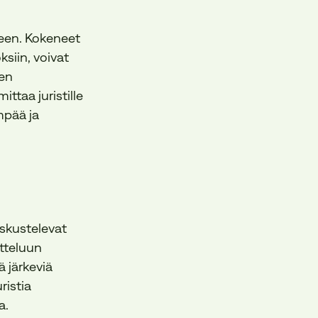
seen. Kokeneet
siin, voivat
den
ttaa juristille
mpää ja
eskustelevat
tteluun
 järkeviä
ristia
a.