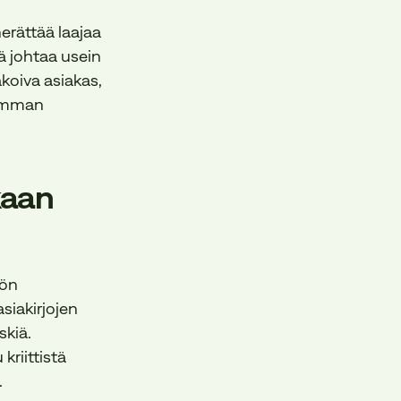
erättää laajaa
ä johtaa usein
akoiva asiakas,
remman
kaan
yön
siakirjojen
skiä.
kriittistä
.