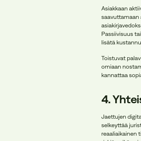
Asiakkaan aktii
saavuttamaan a
asiakirjavedoks
Passiivisuus ta
lisätä kustannu
Toistuvat palav
omiaan nostam
kannattaa sopi
4. Yhtei
Jaettujen digit
selkeyttää juri
reaaliaikainen