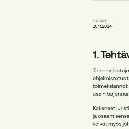
Päiväys
26.11.2024
1. Teht
Toimeksiantojen
ohjelmistotuota
toimeksiannot v
usein tarjonnan
Kokeneet jurist
ja osaamisensa 
voivat myös joh