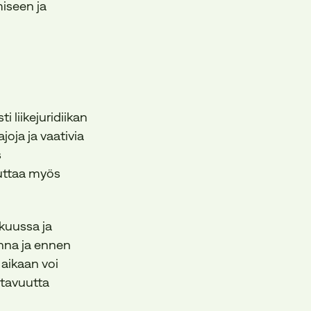
iseen ja
i liikejuridiikan
oja ja vaativia
s
kuttaa myös
kuussa ja
nna ja ennen
 aikaan voi
ustavuutta