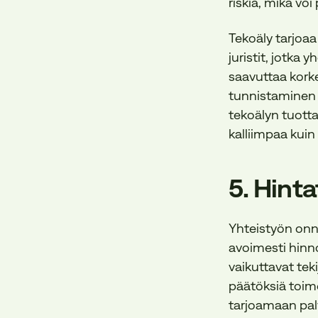
riskiä, mikä vo
Tekoäly tarjoaa
juristit, jotka
saavuttaa korke
tunnistaminen j
tekoälyn tuotta
kalliimpaa kuin 
5. Hint
Yhteistyön onni
avoimesti hinn
vaikuttavat tek
päätöksiä toime
tarjoamaan palv