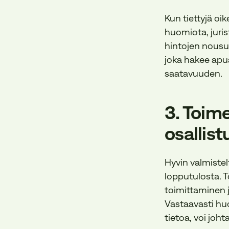
Kun tiettyjä oi
huomiota, juris
hintojen nousuun
joka hakee apu
saatavuuden.
3. Toim
osallis
Hyvin valmistel
lopputulosta. T
toimittaminen j
Vastaavasti huo
tietoa, voi jo