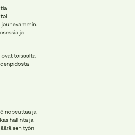
tia
toi
juu jouhevammin.
osessia ja
 ovat toisaalta
ydenpidosta
tö nopeuttaa ja
as hallinta ja
määräisen työn