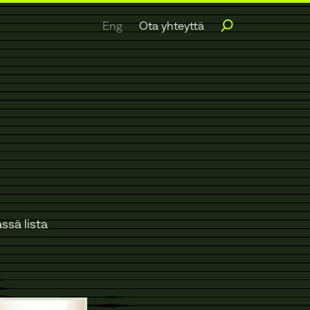
Eng
Ota yhteyttä
ssä lista