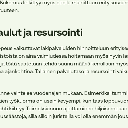
 Kokemus linkittyy myös edellä mainittuun erityisosaam
vuuteen.
aulut ja resursointi
peus vaikuttavat lakipalveluiden hinnoitteluun erityisest
mistoista on aina valmiudessa hoitamaan myös hyvin laaj
ja töitä saatetaan tehdä suuria määriä kerrallaan myö
na ajankohtina. Tällainen palvelutaso ja resursointi vai
ilanne vaihtelee vuodenajan mukaan. Esimerkiksi tammi
stien työkuorma on usein kevyempi, kun taas loppuvuo
hti kiihtyy. Toimeksiannon ajoittaminen hiljaisempaan
ssäästöjä, sillä silloin juristeilla voi olla enemmän jo