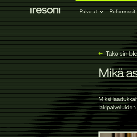
Siirry
Palvelut
Referenssit
sisältöön
Takaisin blo
Mikä a
Miksi laadukkait
lakipalveluiden