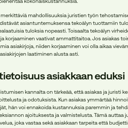
i pienentää kokonaiskustannuksia.
 merkittäviä mahdollisuuksia juristien työn tehostami
 yhdistävät asiantuntemuksensa tekoälyn tuottamiin tulok
alaatuisia tuloksia nopeasti. Toisaalta tekoälyn virhei
a korjaaminen vaativat ammattitaitoa. Jos asiakas toimi
mia asiakirjoja, niiden korjaaminen voi olla aikaa vievä
asiakirjojen laatiminen alusta asti.
atietoisuus asiakkaan eduksi
stumisen kannalta on tärkeää, että asiakas ja juristi k
oittelusta ja odotuksista. Kun asiakas ymmärtää hinnoi
ijät, hän voi ennakoida kustannuksia paremmin ja tehdä
ksiannon ajoituksesta ja valmistelusta. Tämä auttaa ju
elua, joka vastaa sekä asiakkaan tarpeita että budjetti