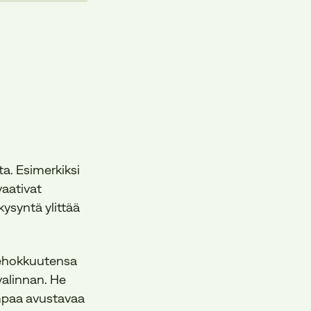
ta. Esimerkiksi
vaativat
ysyntä ylittää
 tehokkuutensa
valinnan. He
empaa avustavaa