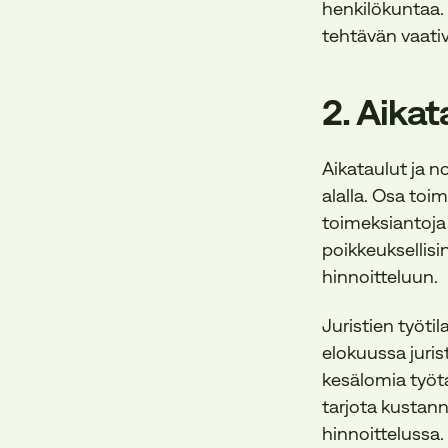
henkilökuntaa.
tehtävän vaati
2. Aikat
Aikataulut ja no
alalla. Osa toi
toimeksiantoja 
poikkeuksellisi
hinnoitteluun.
Juristien työt
elokuussa juri
kesälomia työta
tarjota kustannu
hinnoittelussa.