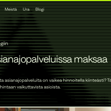
Meistä
Ura
Blogi
giin
sianajopalveluissa maksaa
a asianajopalveluita on vaikea hinnoitella kiinteästi? Tä
 hintaan vaikuttavista asioista.