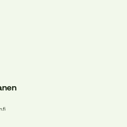
anen
.fi