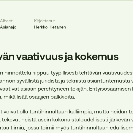
Aiheet
Kirjoittanut
Asianajo
Herkko Hietanen
ävän vaativuus ja kokemus
 hinnoittelu riippuu tyypillisesti tehtävän vaativuudes
nnon syvällistä juridista ja teknistä asiantuntemusta 
aativat asiaan perehtyneen tekijän. Erityisosaamisen k
, mikä lisää osaajien palkkioita.
it voivat olla tuntihinnaltaan kalliimpia, mutta heidän
tekevät heistä usein kokonaistaloudellisesti järkevän 
taa tiimiä, jossa toimii myös tuntihinnaltaan edullis