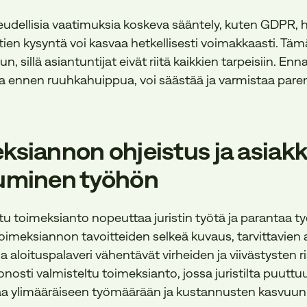
keudellisia vaatimuksia koskeva sääntely, kuten GDPR, h
tien kysyntä voi kasvaa hetkellisesti voimakkaasti. Täm
, sillä asiantuntijat eivät riitä kaikkien tarpeisiin. Enn
a ennen ruuhkahuippua, voi säästää ja varmistaa pa
eksiannon ohjeistus ja asiak
tuminen työhön
tu toimeksianto nopeuttaa juristin työtä ja parantaa t
oimeksiannon tavoitteiden selkeä kuvaus, tarvittavien a
a aloituspalaveri vähentävät virheiden ja viivästysten ri
nosti valmisteltu toimeksianto, jossa juristilta puuttuu 
htaa ylimääräiseen työmäärään ja kustannusten kasvuun