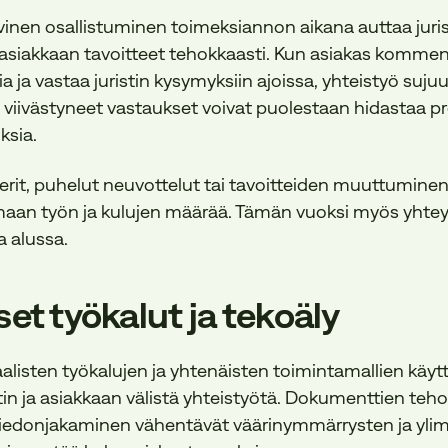
vinen osallistuminen toimeksiannon aikana auttaa juris
siakkaan tavoitteet tehokkaasti. Kun asiakas kommen
ia ja vastaa juristin kysymyksiin ajoissa, yhteistyö su
i viivästyneet vastaukset voivat puolestaan hidastaa pr
ksia.
erit, puhelut neuvottelut tai tavoitteiden muuttuminen
aan työn ja kulujen määrää. Tämän vuoksi myös yhte
a alussa.
set työkalut ja tekoäly
aalisten työkalujen ja yhtenäisten toimintamallien käyt
stin ja asiakkaan välistä yhteistyötä. Dokumenttien tehok
 tiedonjakaminen vähentävät väärinymmärrysten ja yli