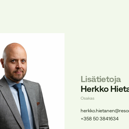
Lisätietoja
Herkko Hiet
Osakas
herkko.hietanen@reson
+358 50 3841634