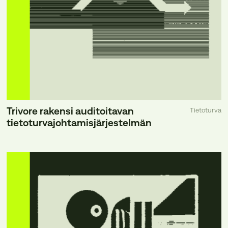
Trivore rakensi auditoitavan
Tietoturva
tietoturvajohtamisjärjestelmän