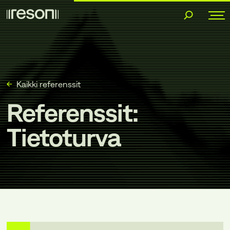
Siirry
sisältöön
Kaikki referenssit
Referenssit:
Tietoturva