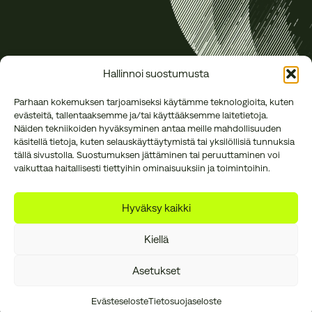
Hallinnoi suostumusta
Parhaan kokemuksen tarjoamiseksi käytämme teknologioita, kuten
evästeitä, tallentaaksemme ja/tai käyttääksemme laitetietoja.
Näiden tekniikoiden hyväksyminen antaa meille mahdollisuuden
käsitellä tietoja, kuten selauskäyttäytymistä tai yksilöllisiä tunnuksia
tällä sivustolla. Suostumuksen jättäminen tai peruuttaminen voi
vaikuttaa haitallisesti tiettyihin ominaisuuksiin ja toimintoihin.
Annankatu 16 B 27
office@reson.fi
00120 Helsinki
050 384 1634
Hyväksy kaikki
Kiellä
Asetukset
Tietosuojaseloste
Laskutustiedot
Evästeasetukset
Evästeseloste
Tietosuojaseloste