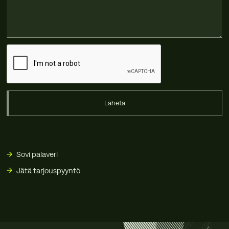
Lähetä
Sovi palaveri
Jätä tarjouspyyntö