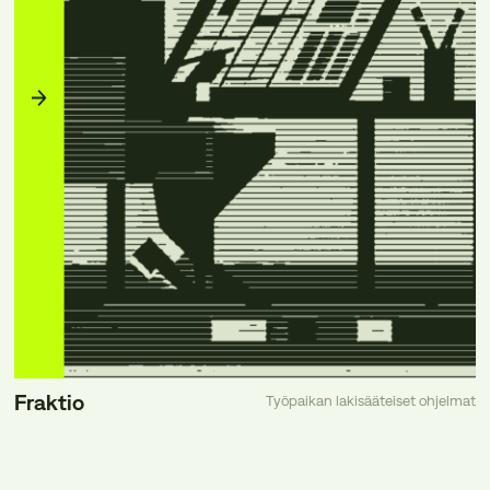
Fraktio
Työpaikan lakisääteiset ohjelmat