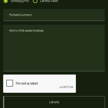
Soittopyyntö
Lähetä viesti
Lähetä