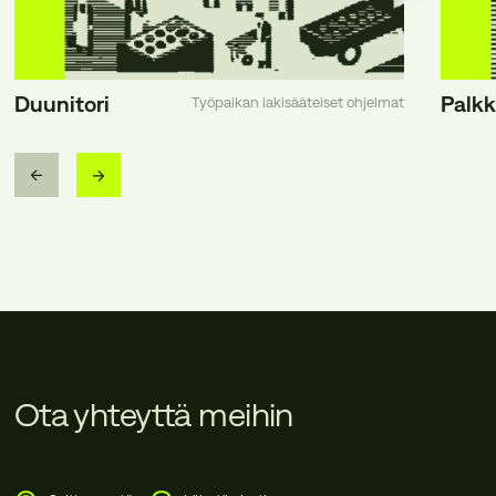
Duunitori
Palkk
Työpaikan lakisääteiset ohjelmat
Ota yhteyttä meihin