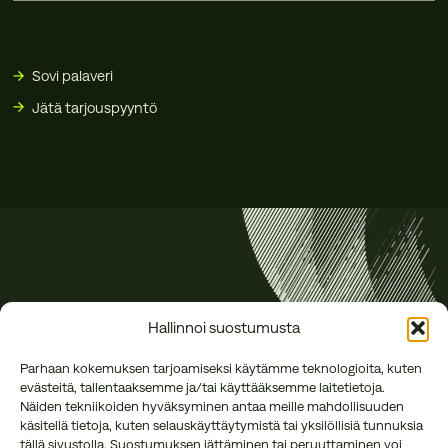
Sovi palaveri
Jätä tarjouspyyntö
Hallinnoi suostumusta
Parhaan kokemuksen tarjoamiseksi käytämme teknologioita, kuten
evästeitä, tallentaaksemme ja/tai käyttääksemme laitetietoja.
Näiden tekniikoiden hyväksyminen antaa meille mahdollisuuden
käsitellä tietoja, kuten selauskäyttäytymistä tai yksilöllisiä tunnuksia
tällä sivustolla. Suostumuksen jättäminen tai peruuttaminen voi