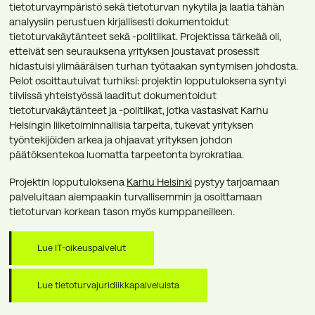
tietoturvaympäristö sekä tietoturvan nykytila ja laatia tähän
analyysiin perustuen kirjallisesti dokumentoidut
tietoturvakäytänteet sekä -politiikat. Projektissa tärkeää oli,
etteivät sen seurauksena yrityksen joustavat prosessit
hidastuisi ylimääräisen turhan työtaakan syntymisen johdosta.
Pelot osoittautuivat turhiksi: projektin lopputuloksena syntyi
tiiviissä yhteistyössä laaditut dokumentoidut
tietoturvakäytänteet ja -politiikat, jotka vastasivat Karhu
Helsingin liiketoiminnallisia tarpeita, tukevat yrityksen
työntekijöiden arkea ja ohjaavat yrityksen johdon
päätöksentekoa luomatta tarpeetonta byrokratiaa.
Projektin lopputuloksena
Karhu Helsinki
pystyy tarjoamaan
palveluitaan aiempaakin turvallisemmin ja osoittamaan
tietoturvan korkean tason myös kumppaneilleen.
Lue IT-oikeuspalvelut
Lue tietoturvajuridiikkapalveluista