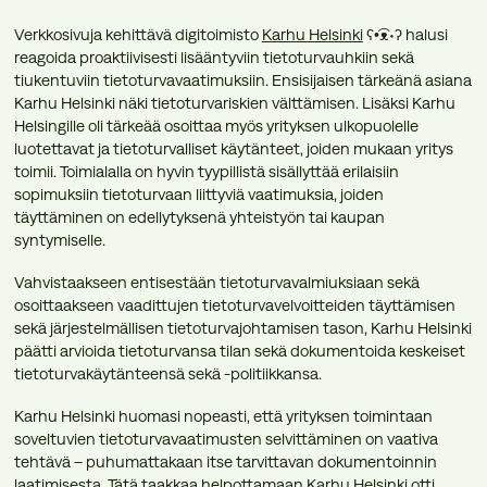
Verkkosivuja kehittävä digitoimisto
Karhu Helsinki
ʕ•͡ᴥ•ʔ halusi
reagoida proaktiivisesti lisääntyviin tietoturvauhkiin sekä
tiukentuviin tietoturvavaatimuksiin. Ensisijaisen tärkeänä asiana
Karhu Helsinki näki tietoturvariskien välttämisen. Lisäksi Karhu
Helsingille oli tärkeää osoittaa myös yrityksen ulkopuolelle
luotettavat ja tietoturvalliset käytänteet, joiden mukaan yritys
toimii. Toimialalla on hyvin tyypillistä sisällyttää erilaisiin
sopimuksiin tietoturvaan liittyviä vaatimuksia, joiden
täyttäminen on edellytyksenä yhteistyön tai kaupan
syntymiselle.
Vahvistaakseen entisestään tietoturvavalmiuksiaan sekä
osoittaakseen vaadittujen tietoturvavelvoitteiden täyttämisen
sekä järjestelmällisen tietoturvajohtamisen tason, Karhu Helsinki
päätti arvioida tietoturvansa tilan sekä dokumentoida keskeiset
tietoturvakäytänteensä sekä -politiikkansa.
Karhu Helsinki huomasi nopeasti, että yrityksen toimintaan
soveltuvien tietoturvavaatimusten selvittäminen on vaativa
tehtävä – puhumattakaan itse tarvittavan dokumentoinnin
laatimisesta. Tätä taakkaa helpottamaan Karhu Helsinki otti