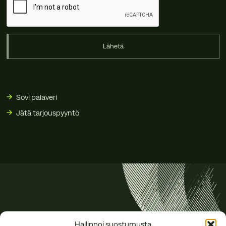
Lähetä
Sovi palaveri
Jätä tarjouspyyntö
Hallinnoi suostumusta