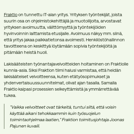
Fraktio
on tunnettu IT-alan yritys. Yrityksen työntekijät, joista
suurin osa on ohjelmistokehittäjiä ja muotoilijoita, arvostavat
yrityksen avoimuutta, välittömyyttä ja työntekijöiden
hyvinvoinnin laittamista etusijalle. Avoimuus näkyy mm. siinä,
että yritys jakaa palkkatietonsa avoimesti. Henkilöstöhallinnon
tavoitteena on keskittyä löytämään sopivia työntekijöitä ja
pitämään heistä huoli.
Lakisääteisten työnantajavelvoitteiden hoitaminen on Fraktiolle
kunnia-asia. Siksi Fraktion tiimi halusi varmistaa, että heidän
lakisääteiset velvoitteensa, kuten etätyösopimukset ja
yhdenvertaisuussuunnitelmat, olivat ajan tasalla. Samalla
Fraktio kaipasi prosessien selkeyttämistä ja ymmärrettävää
tukea.
”Vaikka velvoitteet ovat tärkeitä, tuntui siltä, että voisin
käyttää aikani tehokkaammin kuin työsuojelun
toimintaohjelmaa laatien,” Fraktion toimitusjohtaja Joonas
Pajunen kuvaili.