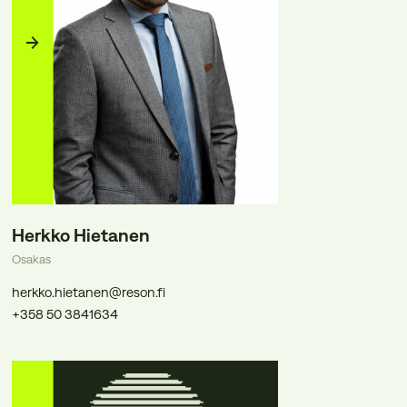
Herkko Hietanen
Osakas
herkko.hietanen@reson.fi
+358 50 3841634