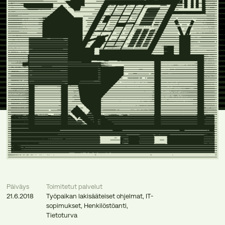
Päiväys
Toimitetut palvelut
21.6.2018
Työpaikan lakisääteiset ohjelmat
,
IT-
sopimukset
,
Henkilöstöanti
,
Tietoturva