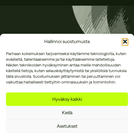
Hallinnoi suostumusta
Parhaan kokemuksen tarjoamiseksi käytämme teknologioita, kuten
evästeitä, tallentaaksemme ja/tai käyttääksemme laitetietoja.
Näiden tekniikoiden hyväksyminen antaa meille mahdollisuuden
käsitellä tietoja, kuten selauskäyttäytymistä tai yksilöllisiä tunnuksia
tällä sivustolla. Suostumuksen jättäminen tai peruuttaminen voi
vaikuttaa haitallisesti tiettyihin ominaisuuksiin ja toimintoihin.
Annankatu 16 B 27
office@reson.fi
00120 Helsinki
050 384 1634
Hyväksy kaikki
Kiellä
Asetukset
Tietosuojaseloste
Laskutustiedot
Evästeasetukset