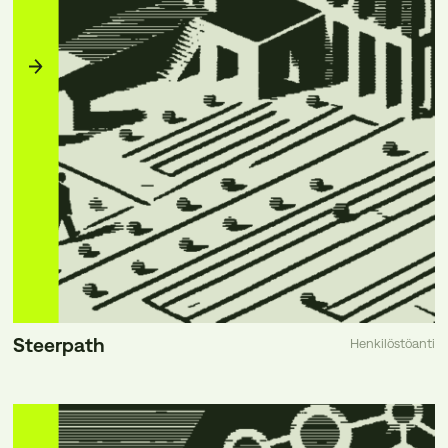
Steerpath
Henkilöstöanti