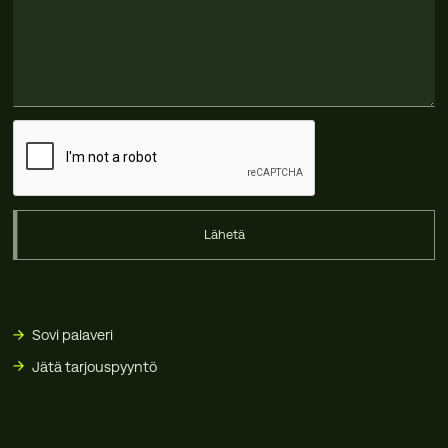
Lähetä
Sovi palaveri
Jätä tarjouspyyntö