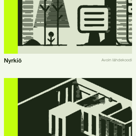
Nyrkiö
Avoin lähdekoodi