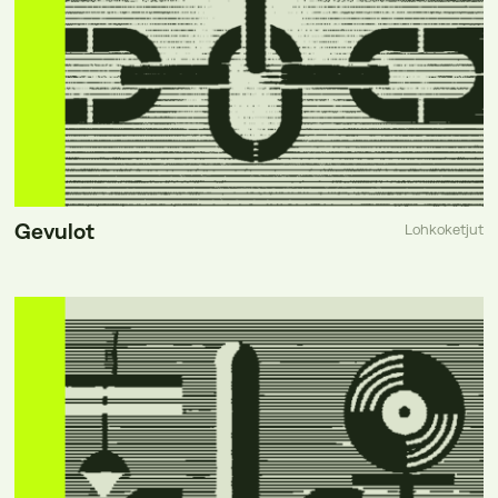
Gevulot
Lohkoketjut