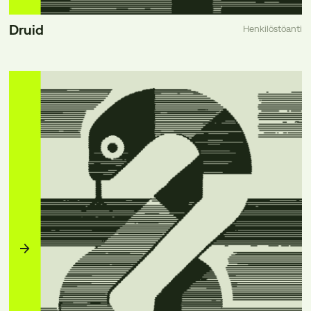
Druid
Henkilöstöanti