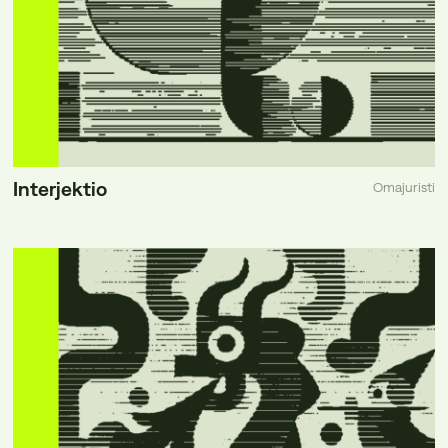
Interjektio
Omajuristi