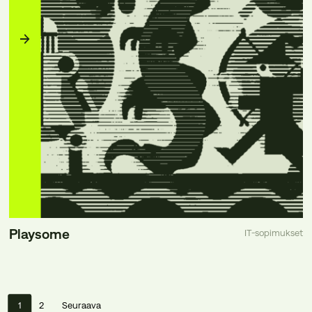
Playsome
IT-sopimukset
1
2
Seuraava