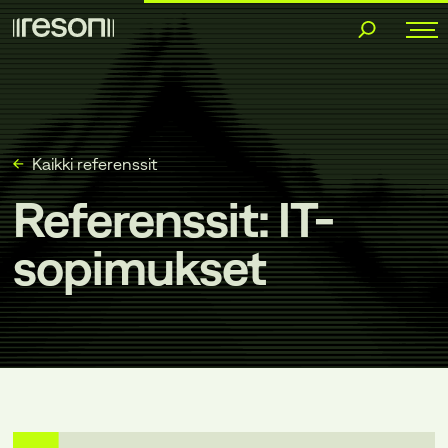
Siirry
sisältöön
Kaikki referenssit
Referenssit: IT-
sopimukset