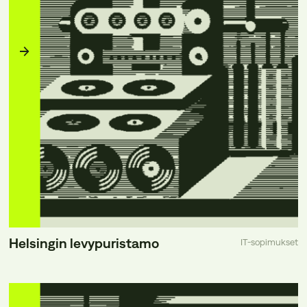
Helsingin levypuristamo
IT-sopimukset