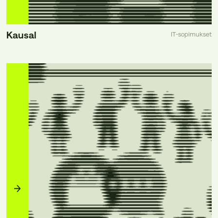
Kausal
IT-sopimukset