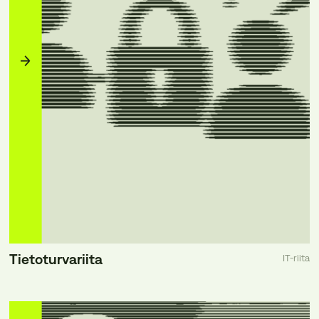
Tietoturvariita
IT-riita