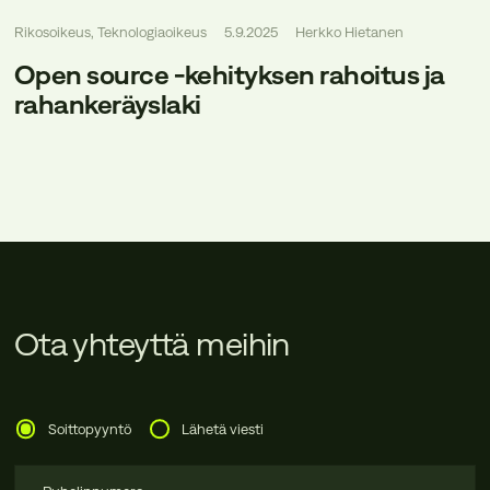
Rikosoikeus, Teknologiaoikeus
5.9.2025
Herkko Hietanen
Open source -kehityksen rahoitus ja
rahankeräyslaki
Ota yhteyttä meihin
Soittopyyntö
Lähetä viesti