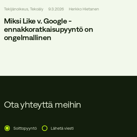
Tekijänoikeus, Tekoäly
9.3.2026
Herkko Hietanen
Miksi Like v. Google -
ennakkoratkaisupyyntö on
ongelmallinen
Ota yhteyttä meihin
Soittopyyntö
Lähetä viesti