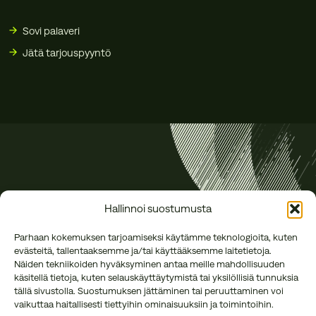
Sovi palaveri
Jätä tarjouspyyntö
Hallinnoi suostumusta
Parhaan kokemuksen tarjoamiseksi käytämme teknologioita, kuten
evästeitä, tallentaaksemme ja/tai käyttääksemme laitetietoja.
Näiden tekniikoiden hyväksyminen antaa meille mahdollisuuden
käsitellä tietoja, kuten selauskäyttäytymistä tai yksilöllisiä tunnuksia
tällä sivustolla. Suostumuksen jättäminen tai peruuttaminen voi
vaikuttaa haitallisesti tiettyihin ominaisuuksiin ja toimintoihin.
Annankatu 16 B 27
office@reson.fi