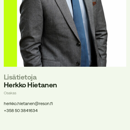
Lisätietoja
Herkko Hietanen
Osakas
herkko.hietanen@reson.fi
+358 50 3841634