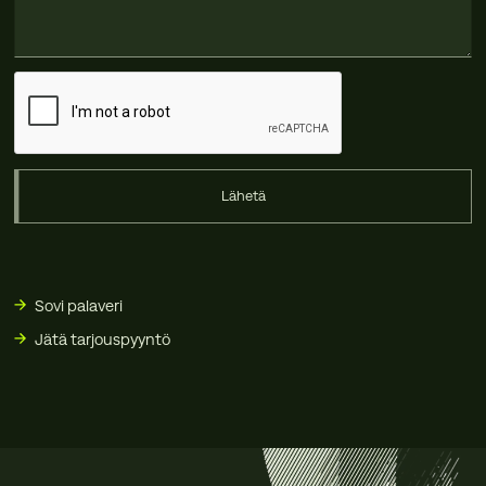
Lähetä
Sovi palaveri
Jätä tarjouspyyntö