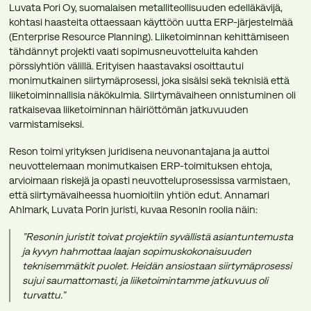
Luvata Pori Oy, suomalaisen metalliteollisuuden edelläkävijä,
kohtasi haasteita ottaessaan käyttöön uutta ERP-järjestelmää
(Enterprise Resource Planning). Liiketoiminnan kehittämiseen
tähdännyt projekti vaati sopimusneuvotteluita kahden
pörssiyhtiön välillä. Erityisen haastavaksi osoittautui
monimutkainen siirtymäprosessi, joka sisälsi sekä teknisiä että
liiketoiminnallisia näkökulmia. Siirtymävaiheen onnistuminen oli
ratkaisevaa liiketoiminnan häiriöttömän jatkuvuuden
varmistamiseksi.
Reson toimi yrityksen juridisena neuvonantajana ja auttoi
neuvottelemaan monimutkaisen ERP-toimituksen ehtoja,
arvioimaan riskejä ja opasti neuvotteluprosessissa varmistaen,
että siirtymävaiheessa huomioitiin yhtiön edut. Annamari
Ahlmark, Luvata Porin juristi, kuvaa Resonin roolia näin:
”Resonin juristit toivat projektiin syvällistä asiantuntemusta
ja kyvyn hahmottaa laajan sopimuskokonaisuuden
teknisemmätkit puolet. Heidän ansiostaan siirtymäprosessi
sujui saumattomasti, ja liiketoimintamme jatkuvuus oli
turvattu.”