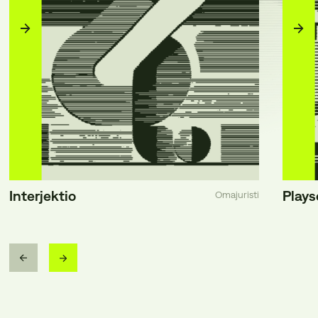
Interjektio
Play
Omajuristi