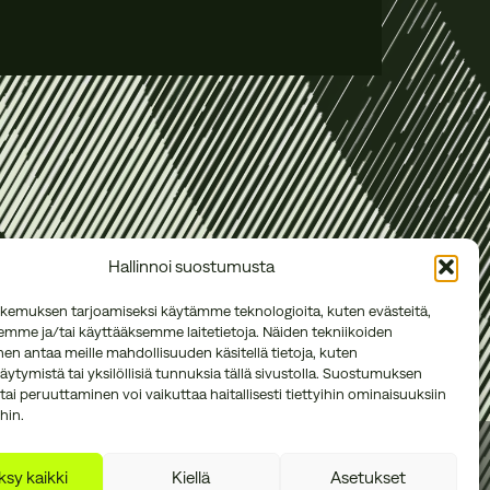
Hallinnoi suostumusta
kemuksen tarjoamiseksi käytämme teknologioita, kuten evästeitä,
emme ja/tai käyttääksemme laitetietoja. Näiden tekniikoiden
n antaa meille mahdollisuuden käsitellä tietoja, kuten
äytymistä tai yksilöllisiä tunnuksia tällä sivustolla. Suostumuksen
tai peruuttaminen voi vaikuttaa haitallisesti tiettyihin ominaisuuksiin
hin.
sy kaikki
Kiellä
Asetukset