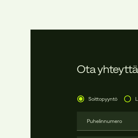
Ota yhteyttä
Soittopyyntö
L