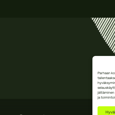
Parhaan ko
tallentaaks
hyväksymine
selauskäytt
jättäminen 
ja toimintoi
Hyväk