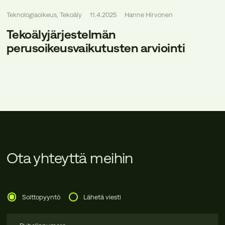
Teknologiaoikeus, Tekoäly
11.4.2025
Hanne Hirvonen
Tekoälyjärjestelmän
perusoikeusvaikutusten arviointi
Ota yhteyttä meihin
Soittopyyntö
Lähetä viesti